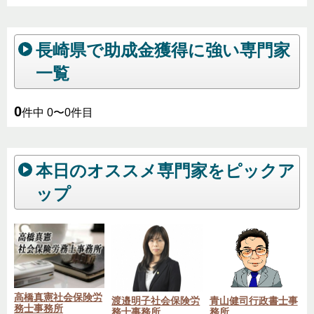
長崎県で助成金獲得に強い専門家
一覧
0
件中 0〜0件目
本日のオススメ専門家をピックア
ップ
高橋真憲社会保険労
渡邉明子社会保険労
青山健司行政書士事
務士事務所
務士事務所
務所