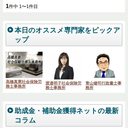
1
件中 1〜1件目
本日のオススメ専門家をピックア
ップ
高橋真憲社会保険労
渡邉明子社会保険労
青山健司行政書士事
務士事務所
務士事務所
務所
助成金・補助金獲得ネットの最新
コラム