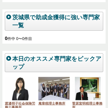
茨城県で助成金獲得に強い専門家
一覧
0
件中 0〜0件目
本日のオススメ専門家をピックア
ップ
渡邉明子社会保険労
庵章税理士事務所
菅原宣明税理士事務
務士事務所
所