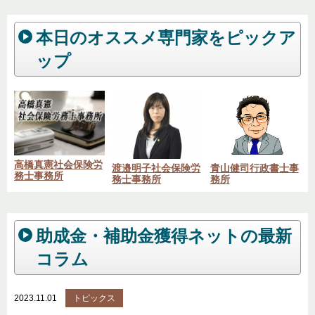
本日のオススメ専門家をピックア
ップ
高橋真憲社会保険労
渡邉明子社会保険労
青山健司行政書士事
務士事務所
務士事務所
務所
助成金・補助金獲得ネットの最新
コラム
2023.11.01
トピックス